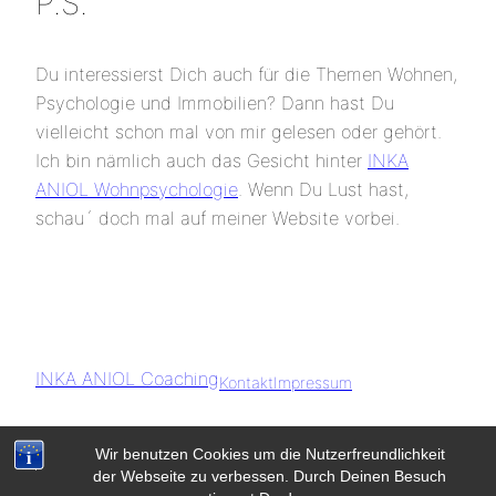
P.S.
Du interessierst Dich auch für die Themen Wohnen,
Psychologie und Immobilien? Dann hast Du
vielleicht schon mal von mir gelesen oder gehört.
Ich bin nämlich auch das Gesicht hinter
INKA
ANIOL Wohnpsychologie
. Wenn Du Lust hast,
schau´ doch mal auf meiner Website vorbei.
INKA ANIOL Coaching
Kontakt
Impressum
Datenschutzerklärung
Wir benutzen Cookies um die Nutzerfreundlichkeit
der Webseite zu verbessen. Durch Deinen Besuch
© 2024 INKA ANIOL Coaching Hamburg