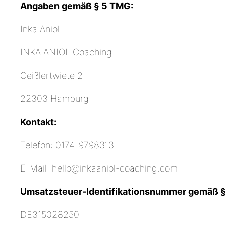
Angaben gemäß § 5 TMG:
Inka Aniol
INKA ANIOL Coaching
Geißlertwiete 2
22303 Hamburg
Kontakt:
Telefon: 0174-9798313
E-Mail: hello@inkaaniol-coaching.com
Umsatzsteuer-Identifikationsnummer gemäß §
DE315028250